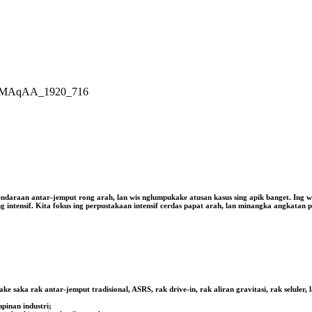
ndaraan antar-jemput rong arah, lan wis nglumpukake atusan kasus sing apik banget. Ing w
ntensif. Kita fokus ing perpustakaan intensif cerdas papat arah, lan minangka angkatan per
 saka rak antar-jemput tradisional, ASRS, rak drive-in, rak aliran gravitasi, rak seluler, 
pinan industri;