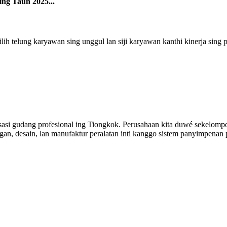
ing Taun 2025...
ih telung karyawan sing unggul lan siji karyawan kanthi kinerja sing 
sasi gudang profesional ing Tiongkok. Perusahaan kita duwé sekelompo
an, desain, lan manufaktur peralatan inti kanggo sistem panyimpenan pa