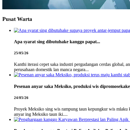
Pusat Warta
Apa syarat sing dibutuhake kanggo papat...
25/05/26
Kanthi iterasi cepet saka industri pergudangan cerdas global, 
perusahaan domestik lan manca negara...
Pesenan anyar saka Meksiko, produksi wis dipromosekake.
24/05/26
Proyek Meksiko sing wis rampung taun kepungkur wis mlaku kan
anyar ing Meksiko taun iki....