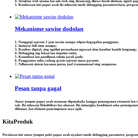
4. Struktur trek utama lan sub-trek sing dirancang dhewe luwih ditekan, ngirit pa
5. Kendaraan inti papat arah iki nduweni mode debugging parameterisasi, program 
Mekanisme sawise dodolan
1. Nanggepi sajrone 2 jam sawise nampa telpon kegagalan pangguna;
2. Insinyur full-time nampa;
3. Kembar digital, sing ngidini perusahaan ngawasi situs kasebut kanthi langsung;
4. Debugging ing lokasi lan inspeksi rutin;
5. Konsultasi lan pandhuan teknis jarak jauh;
6. Panggantos suku cadang gratis sajrone masa garansi;
7. Ndhuweni sistem layanan purna jual transnasional sing sampurna.
Pesan tanpa gagal
Antar-jemput papat arah utamane digunakake kanggo penanganan otomatis lan tran
rak. Iki nduweni fleksibilitas lan akurasi. Iki minangka kombinasi saka penanga
dihemat, lan efisiensi panyimpenan saya apik.
Kita
Produk
Peralatan inti antar-jemput palet papat arah nyadari mode debugging parameter, program 