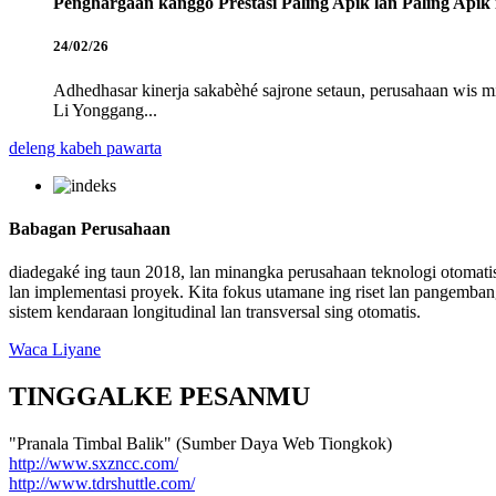
Penghargaan kanggo Prestasi Paling Apik lan Paling Apik 
24/02/26
Adhedhasar kinerja sakabèhé sajrone setaun, perusahaan wis mil
Li Yonggang...
deleng kabeh pawarta
Babagan Perusahaan
diadegaké ing taun 2018, lan minangka perusahaan teknologi otomati
lan implementasi proyek. Kita fokus utamane ing riset lan pangembang
sistem kendaraan longitudinal lan transversal sing otomatis.
Waca Liyane
TINGGALKE PESANMU
"Pranala Timbal Balik" (Sumber Daya Web Tiongkok)
http://www.sxzncc.com/
http://www.tdrshuttle.com/