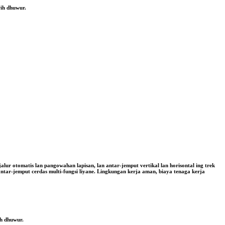
wih dhuwur.
r otomatis lan pangowahan lapisan, lan antar-jemput vertikal lan horisontal ing trek
ntar-jemput cerdas multi-fungsi liyane. Lingkungan kerja aman, biaya tenaga kerja
ih dhuwur.