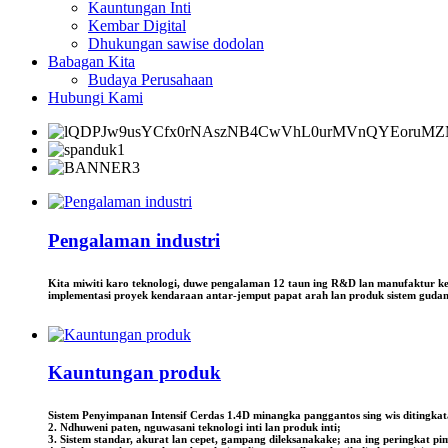
Kauntungan Inti
Kembar Digital
Dhukungan sawise dodolan
Babagan Kita
Budaya Perusahaan
Hubungi Kami
Pengalaman industri
Kita miwiti karo teknologi, duwe pengalaman 12 taun ing R&D lan manufaktur ke
implementasi proyek kendaraan antar-jemput papat arah lan produk sistem gudang i
Kauntungan produk
Sistem Penyimpanan Intensif Cerdas 1.4D minangka panggantos sing wis ditingkatake
2. Ndhuweni paten, nguwasani teknologi inti lan produk inti;
3. Sistem standar, akurat lan cepet, gampang dileksanakake; ana ing peringkat pim