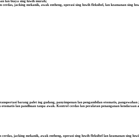
pan lan biaya sing luwih murah;
cerdas, jacking mekanik, awak entheng, operasi sing luwih fleksibel, lan keamanan sing lu
sportasi barang palet ing gudang, panyimpenan lan pengambilan otomatis, pangowahan jalu
nan otomatis lan pandhuan tanpa awak. Kontrol cerdas lan peralatan penanganan kendaraan a
cerdas, jacking mekanik, awak entheng, operasi sing luwih fleksibel lan keamanan sing luw