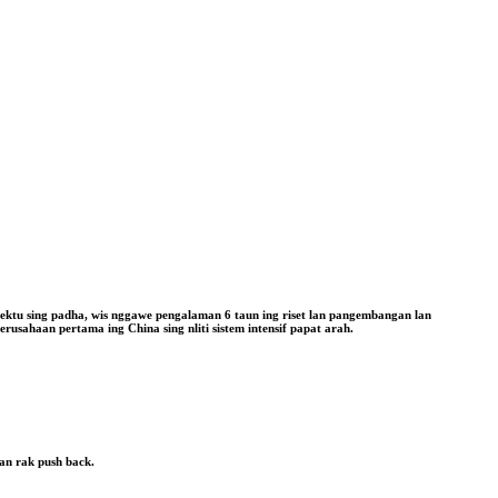
ektu sing padha, wis nggawe pengalaman 6 taun ing riset lan pangembangan lan
usahaan pertama ing China sing nliti sistem intensif papat arah.
lan rak push back.