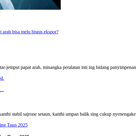
antar-jemput papat arah, minangka peralatan inti ing bidang panyimpen
..
thi stabil sajrone setaun, kanthi umpan balik sing cukup nyenengake 