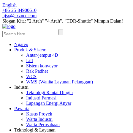
English
+86-25-84900610
njsx@sxzncc.com
Slogan Kita: "2 Arah" "4 Arah", "TDR-Shuttle" Mimpin Dalan!
Ngarep
Produk & Sistem
Antar-jemput 4D
Lift
Sistem konveyor
Rak Padhet
WCS
WMS (Wanita Layanan Pelanggan)
Industri
Teknologi Rantai Dingin
Industri Farmasi
Lapangan Energi Anyar
Pawarta
Kasus Proyek
Warta Industri
Warta Perusahaan
Teknologi & Layanan